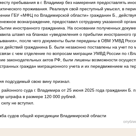
месту пребывания в г. Владимир без намерения предоставлять ин
тического проживания. Реализуя свой преступный умысел, в перио
щении ГБУ «МФЦ по Владимирской области» гражданин Б., действуя
енежное вознаграждение, предоставил сотруднику указанной орга
бытии иностранного гражданина. На основании полученных докум
авила штамп на бланках «уведомления о прибытии иностранного г
бывания», после чего документы были переданы в ОВМ УМВД России
ых действий гражданина Б. были незаконно поставлены на учет по
связи с чем отделение по вопросам миграции УМВД России по г.Вла
е законодательных актов РФ, были лишены возможности осуществ
транных граждан миграционного учета и их передвижением на те
вия подсудимый свою вину признал.
районного суда г. Владимира от 25 июня 2025 года гражданин Б. 
де штрафа в размере 120 000 рублей.
 силу не вступил.
жба судов общей юрисдикции Владимирской области
опубли