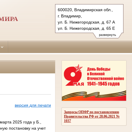
600020, Владимирская обл.,
г. Владимир,
ИМИРА
ул. Б. Нижегородская, д. 67 А
ул. Б. Нижегородская, д. 65 Е
Тел.: (4922) 32-36-94., 32-42-
развернуть
61 (ф.)
frunzensky.wld@sudrf.ru
версия для печати
Запросы ОПФР по постановлению
Правительства РФ от 28.06.2021 №
1037
марта 2025 года у Б.,
ую постановку на учет