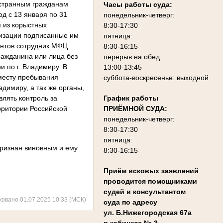
остранным гражданам
Часы работы суда:
д с 13 января по 31
понедельник-четверг:
 из корыстных
8:30-17:30
низации подписанные им
пятница:
ентов сотрудник МФЦ
8:30-16:15
ражданина или лица без
перерыв на обед:
 по г. Владимиру. В
13:00-13:45
 месту пребывания
суббота-воскресенье: выходной
димиру, а так же органы,
График работы
лять контроль за
ПРИЁМНОЙ СУДА:
рритории Российской
понедельник-четверг:
8:30-17:30
пятница:
признан виновным и ему
8:30-16:15
Приём исковых заявлений
проводится помощниками
судей и консультантом
ковано 01.07.2025 10:33 (МСК)
суда по адресу
ул. Б.Нижегородская 67а
в кабинете № 3