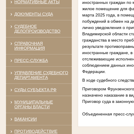
НОРМАТИВНЫЕ АКТЫ
иностранных граждан по 
жилое помещение для фак
ДОКУМЕНТЫ СУДА
марта 2025 года, в поме
побуждений в обмен на д
СУДЕБНОЕ
лично уведомления о при
ДЕЛОПРОИЗВОДСТВО
Владимирской области ст
гражданства в место пре
СПРАВОЧНАЯ
результате противоправн
ИНФОРМАЦИЯ
иностранные граждане, в 
отслеживающие исполнени
ПРЕСС-СЛУЖБА
соблюдением данных инос
Федерации.
УПРАВЛЕНИЕ СУДЕБНОГО
ДЕПАРТАМЕНТА
В ходе судебного следст
Приговором Фрунзенского 
СУДЫ СУБЪЕКТА РФ
назначено наказание в ви
Приговор суда в законную
МУНИЦИПАЛЬНЫЕ
ОРГАНЫ ВЛАСТИ
Объединенная пресс-слу
ВАКАНСИИ
ПРОТИВОДЕЙСТВИЕ